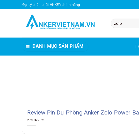
Bỏ
Đại Lý phân phối ANKER chính hãng
qua
nội
Tìm
dung
kiếm:
DANH MỤC SẢN PHẨM
T
Review Pin Dự Phòng Anker Zolo Power B
27/03/2025