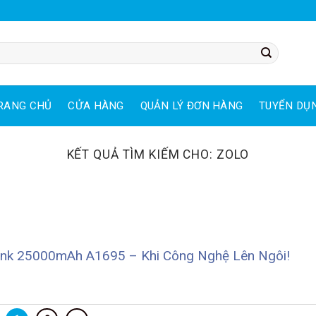
RANG CHỦ
CỬA HÀNG
QUẢN LÝ ĐƠN HÀNG
TUYỂN DỤ
KẾT QUẢ TÌM KIẾM CHO:
ZOLO
ank 25000mAh A1695 – Khi Công Nghệ Lên Ngôi!