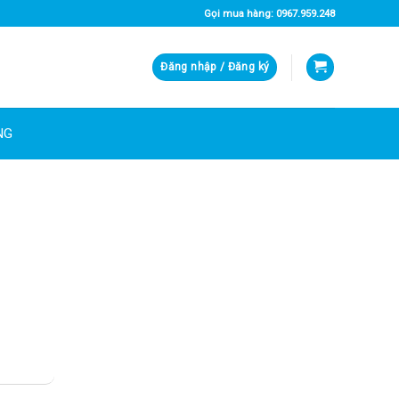
Gọi mua hàng: 0967.959.248
Đăng nhập / Đăng ký
NG