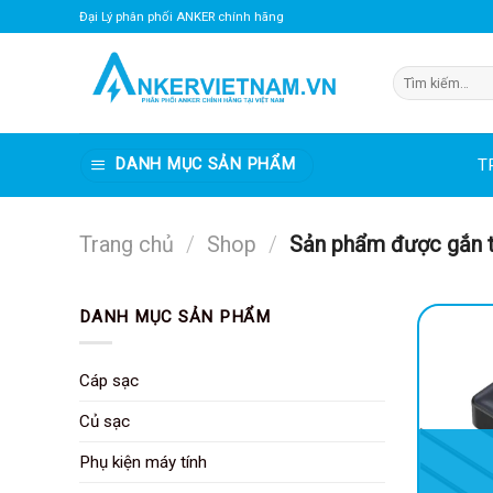
Bỏ
Đại Lý phân phối ANKER chính hãng
qua
nội
Tìm
dung
kiếm:
DANH MỤC SẢN PHẨM
T
Trang chủ
/
Shop
/
Sản phẩm được gắn 
DANH MỤC SẢN PHẨM
Cáp sạc
Củ sạc
Phụ kiện máy tính