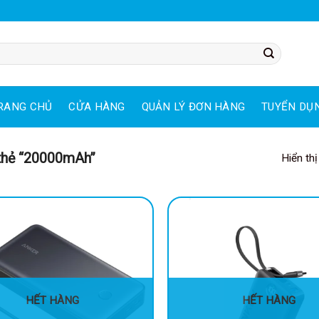
RANG CHỦ
CỬA HÀNG
QUẢN LÝ ĐƠN HÀNG
TUYỂN DỤ
thẻ “20000mAh”
Hiển thị
-23%
HẾT HÀNG
HẾT HÀNG