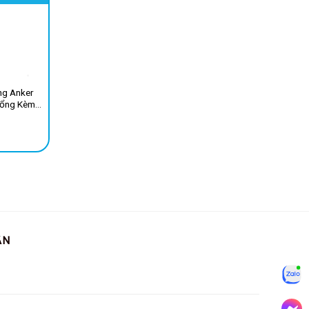
ng Anker
Cổng Kèm
pe C
ẪN
Zalo