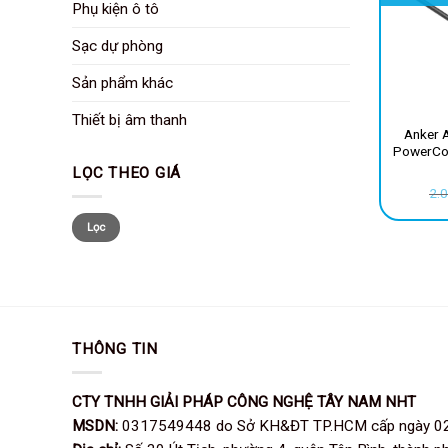
Phụ kiện ô tô
Sạc dự phòng
Sản phẩm khác
Thiết bị âm thanh
Anker 
PowerCo
Laptop, đ
LỌC THEO GIÁ
2.
Giá
Giá
tối
tối
Lọc
thiểu
đa
THÔNG TIN
CTY TNHH GIẢI PHÁP CÔNG NGHỆ TÂY NAM NHT
MSDN:
0317549448 do Sở KH&ĐT TP.HCM cấp ngày 0