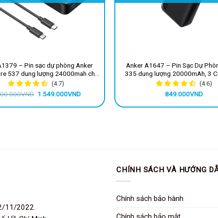
A1379 – Pin sạc dự phòng Anker
Anker A1647 – Pin Sạc Dự Phò
re 537 dung lượng 24000mah cho
335 dung lượng 20000mAh, 3 
iện thoại, tai nghe, sạc nhanh 65W
Móc Treo và Giá Đỡ, cáp ty
(4.7)
(4.6)
Giá
Giá
000.000
VND
1.549.000
VND
849.000
VND
gốc
hiện
là:
tại
2.000.000VND.
là:
1.549.000VND.
CHÍNH SÁCH VÀ HƯỚNG D
Chính sách bảo hành
2/11/2022.
Chính sách bảo mật