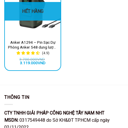
HẾT HÀNG
Anker A1294 – Pin Sạc Dự
Phòng Anker 548 dung lượng
60000mAh, 192Wh, 2 USB-A,
(4.9)
2 USB-C, 87W, có quai xách,
3.700.000
VND
đèn SOS đi kèm
Giá
Giá
3.119.000
VND
gốc
hiện
là:
tại
3.700.000VND.
là:
3.119.000VND.
THÔNG TIN
CTY TNHH GIẢI PHÁP CÔNG NGHỆ TÂY NAM NHT
MSDN:
0317549448 do Sở KH&ĐT TP.HCM cấp ngày
02/11/2022.