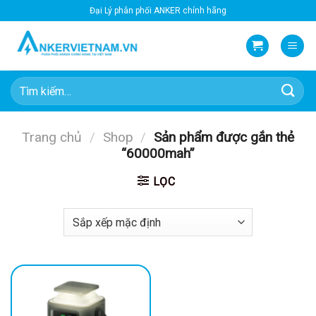
Bỏ
Đại Lý phân phối ANKER chính hãng
qua
nội
dung
Tìm
kiếm:
Trang chủ
/
Shop
/
Sản phẩm được gắn thẻ
“60000mah”
LỌC
-16%