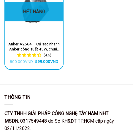
HẾT HÀNG
Anker A2664 – Củ sạc nhanh
Anker công suất 45W, chuẩn
sạc PD/PPS/QC dành cho
(4.6)
iphone, samsung, android,
Giá
Giá
800.000
VND
599.000
VND
laptop
gốc
hiện
là:
tại
800.000VND.
là:
599.000VND.
THÔNG TIN
CTY TNHH GIẢI PHÁP CÔNG NGHỆ TÂY NAM NHT
MSDN:
0317549448 do Sở KH&ĐT TP.HCM cấp ngày
02/11/2022.