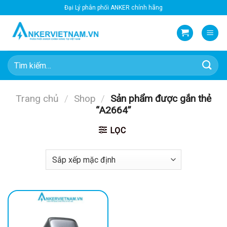
Bỏ
Đại Lý phân phối ANKER chính hãng
qua
nội
dung
Tìm
kiếm:
Trang chủ
/
Shop
/
Sản phẩm được gắn thẻ
“A2664”
LỌC
-25%