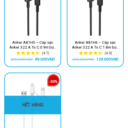
Anker A81H5 – Cáp sạc
Anker A81H6 – Cáp sạc
Anker 322 A To C 0.9m bọc
Anker 322 A To C 1.8m bọc
dù, bền bỉ, sạc nhanh, an toàn
dù, bền bỉ, sạc nhanh, an toàn
(4.7)
(4.9)
Giá
Giá
Giá
Giá
200.000
VND
99.000
VND
250.000
VND
129.000
VND
gốc
hiện
gốc
hiện
là:
tại
là:
tại
200.000VND.
là:
250.000VND.
là:
99.000VND.
129.
-30%
HẾT HÀNG