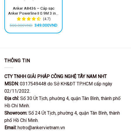
Anker A8436 – Cáp sạc
Anker Powerline II 0.9M 3 in 1
(Lightning-Type C-Micro
(4.7)
USB)
Giá
Giá
500.000
VND
349.000
VND
gốc
hiện
là:
tại
500.000VND.
là:
349.000VND.
THÔNG TIN
CTY TNHH GIẢI PHÁP CÔNG NGHỆ TÂY NAM NHT
MSDN:
0317549448 do Sở KH&ĐT TP.HCM cấp ngày
02/11/2022.
Địa chỉ:
Số 30 Út Tịch, phường 4, quận Tân Bình, thành phố
Hồ Chí Minh.
Showroom:
Số 24 Út Tịch, phường 4, quận Tân Bình, thành
phố Hồ Chí Minh.
Email:
hotro@ankervietnam.vn