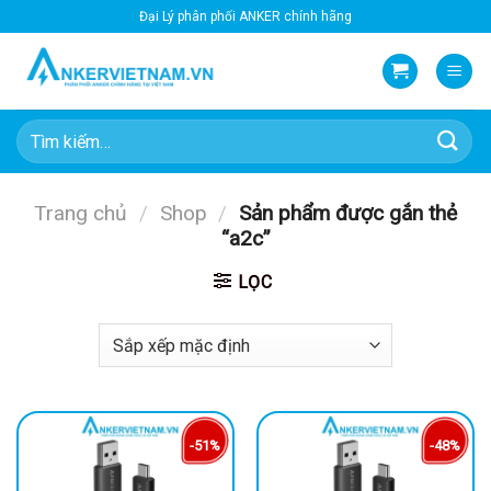
Bỏ
Đại Lý phân phối ANKER chính hãng
qua
nội
dung
Tìm
kiếm:
Trang chủ
/
Shop
/
Sản phẩm được gắn thẻ
“a2c”
LỌC
-51%
-48%