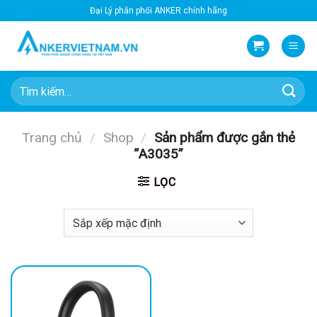
Bỏ
Đại Lý phân phối ANKER chính hãng
qua
nội
dung
Tìm
kiếm:
Trang chủ
/
Shop
/
Sản phẩm được gắn thẻ
“A3035”
LỌC
-50%