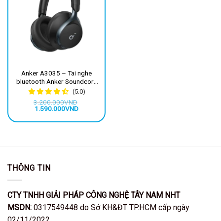
Anker A3035 – Tai nghe
bluetooth Anker Soundcore
Space One ANC Q30 BT 5.3,
(5.0)
pin 55h, Hi-res, LDAC, chống
3.200.000
VND
ồn chủ động
Giá
Giá
1.590.000
VND
gốc
hiện
là:
tại
3.200.000VND.
là:
1.590.000VND.
THÔNG TIN
CTY TNHH GIẢI PHÁP CÔNG NGHỆ TÂY NAM NHT
MSDN:
0317549448 do Sở KH&ĐT TP.HCM cấp ngày
02/11/2022.