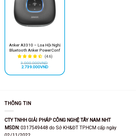
Anker A3310 – Loa Hội Nghị
Bluetooth Anker PowerConf
(4.6)
3.000.000
VND
Giá
Giá
2.739.000
VND
gốc
hiện
là:
tại
3.000.000VND.
là:
2.739.000VND.
THÔNG TIN
CTY TNHH GIẢI PHÁP CÔNG NGHỆ TÂY NAM NHT
MSDN:
0317549448 do Sở KH&ĐT TP.HCM cấp ngày
02/11/2022.