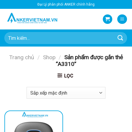
Bỏ
Đại Lý phân phối ANKER chính hãng
qua
nội
dung
Tìm
kiếm:
Trang chủ
/
Shop
/
Sản phẩm được gắn thẻ
“A3310”
LỌC
-9%