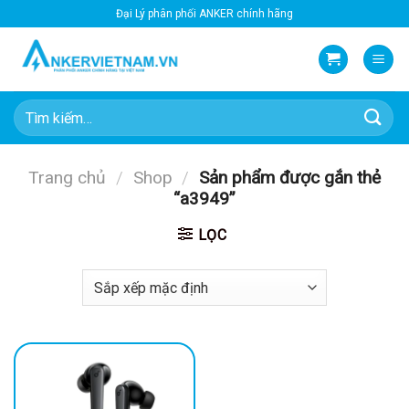
Bỏ
Đại Lý phân phối ANKER chính hãng
qua
nội
dung
Tìm
kiếm:
Trang chủ
/
Shop
/
Sản phẩm được gắn thẻ
“a3949”
LỌC
-52%