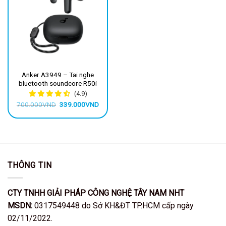
Anker A3949 – Tai nghe
bluetooth soundcore R50i
(4.9)
Giá
Giá
700.000
VND
339.000
VND
gốc
hiện
là:
tại
700.000VND.
là:
339.000VND.
THÔNG TIN
CTY TNHH GIẢI PHÁP CÔNG NGHỆ TÂY NAM NHT
MSDN:
0317549448 do Sở KH&ĐT TP.HCM cấp ngày
02/11/2022.