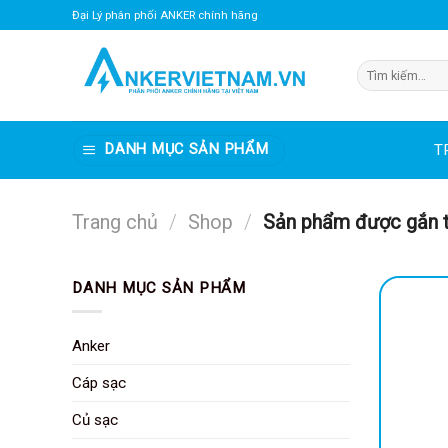
Bỏ
Đại Lý phân phối ANKER chính hãng
qua
nội
Tìm
dung
kiếm:
DANH MỤC SẢN PHẨM
T
Trang chủ
/
Shop
/
Sản phẩm được gắn t
DANH MỤC SẢN PHẨM
Anker
Cáp sạc
Củ sạc