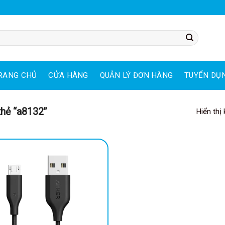
RANG CHỦ
CỬA HÀNG
QUẢN LÝ ĐƠN HÀNG
TUYỂN DỤ
hẻ “a8132”
Hiển thị
-34%