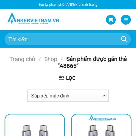
Bỏ
Đại Lý phân phối ANKER chính hãng
qua
nội
dung
Tìm
kiếm:
Trang chủ
/
Shop
/
Sản phẩm được gắn thẻ
“A8865”
LỌC
-28%
-44%