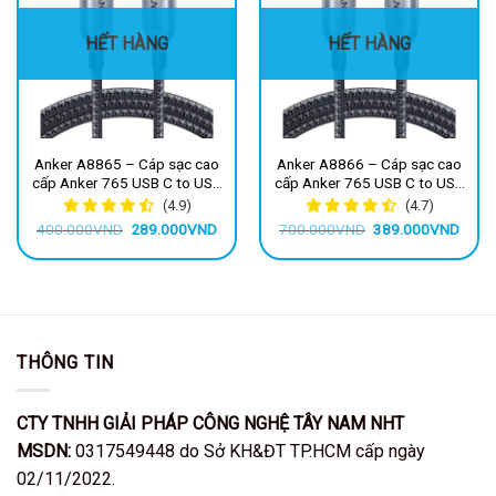
HẾT HÀNG
HẾT HÀNG
Anker A8865 – Cáp sạc cao
Anker A8866 – Cáp sạc cao
cấp Anker 765 USB C to USB
cấp Anker 765 USB C to USB
C bọc dù 140W
C bọc dù 140W
(4.9)
(4.7)
Giá
Giá
Giá
Giá
400.000
VND
289.000
VND
700.000
VND
389.000
VND
gốc
hiện
gốc
hiện
là:
tại
là:
tại
400.000VND.
là:
700.000VND.
là:
289.000VND.
389.
THÔNG TIN
CTY TNHH GIẢI PHÁP CÔNG NGHỆ TÂY NAM NHT
MSDN:
0317549448 do Sở KH&ĐT TP.HCM cấp ngày
02/11/2022.