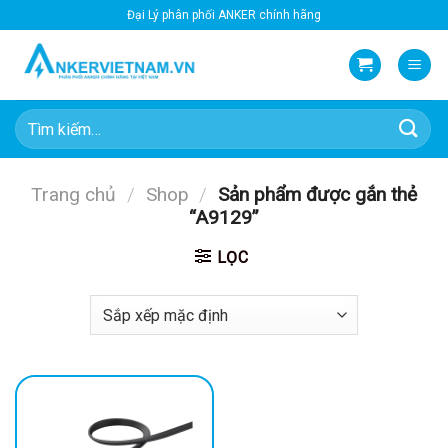
Bỏ
Đại Lý phân phối ANKER chính hãng
qua
nội
dung
Tìm
kiếm:
Trang chủ
/
Shop
/
Sản phẩm được gắn thẻ
“A9129”
LỌC
-15%