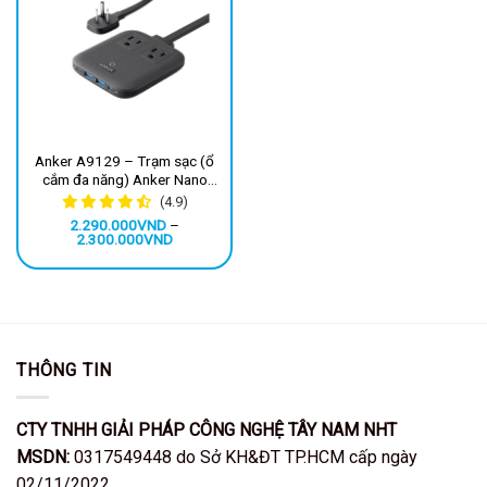
Anker A9129 – Trạm sạc (ổ
cắm đa năng) Anker Nano
Charging Station 67W
(4.9)
2.290.000
VND
–
Khoảng
2.300.000
VND
giá:
từ
2.290.000VND
đến
2.300.000VND
THÔNG TIN
CTY TNHH GIẢI PHÁP CÔNG NGHỆ TÂY NAM NHT
MSDN:
0317549448 do Sở KH&ĐT TP.HCM cấp ngày
02/11/2022.