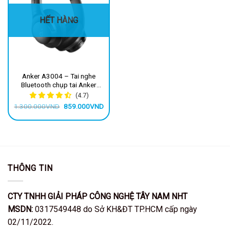
HẾT HÀNG
Anker A3004 – Tai nghe
Bluetooth chụp tai Anker
soundcore Q20i
(4.7)
Giá
Giá
1.300.000
VND
859.000
VND
gốc
hiện
là:
tại
1.300.000VND.
là:
859.000VND.
THÔNG TIN
CTY TNHH GIẢI PHÁP CÔNG NGHỆ TÂY NAM NHT
MSDN:
0317549448 do Sở KH&ĐT TP.HCM cấp ngày
02/11/2022.