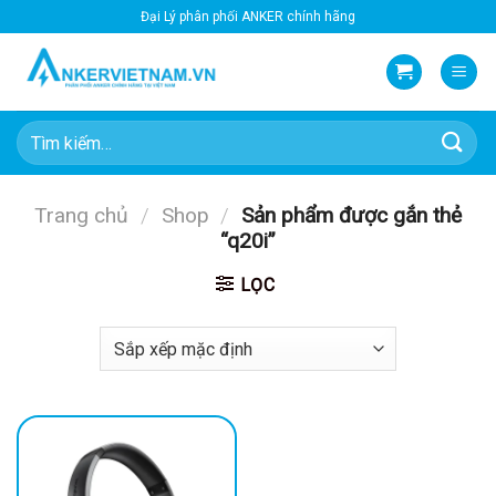
Bỏ
Đại Lý phân phối ANKER chính hãng
qua
nội
dung
Tìm
kiếm:
Trang chủ
/
Shop
/
Sản phẩm được gắn thẻ
“q20i”
LỌC
-34%