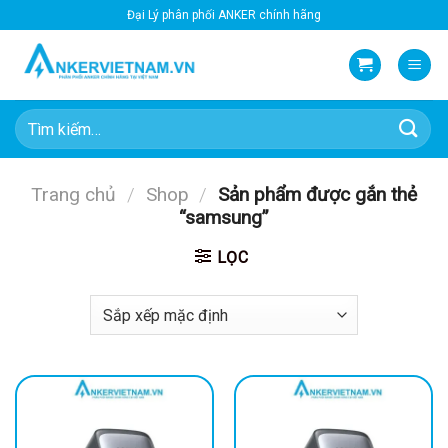
Bỏ
Đại Lý phân phối ANKER chính hãng
qua
nội
dung
Tìm
kiếm:
Trang chủ
/
Shop
/
Sản phẩm được gắn thẻ
“samsung”
LỌC
-92%
-25%