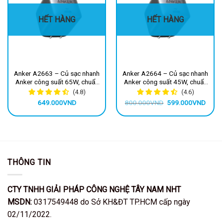
HẾT HÀNG
HẾT HÀNG
Anker A2663 – Củ sạc nhanh
Anker A2664 – Củ sạc nhanh
Anker công suất 65W, chuẩn
Anker công suất 45W, chuẩn
sạc PD/PPS/QC dành cho
sạc PD/PPS/QC dành cho
(4.8)
(4.6)
iphone, samsung, android,
iphone, samsung, android,
Giá
Giá
649.000
VND
800.000
VND
599.000
VND
laptop
laptop
gốc
hiện
là:
tại
800.000VND.
là:
599.
THÔNG TIN
CTY TNHH GIẢI PHÁP CÔNG NGHỆ TÂY NAM NHT
MSDN:
0317549448 do Sở KH&ĐT TP.HCM cấp ngày
02/11/2022.