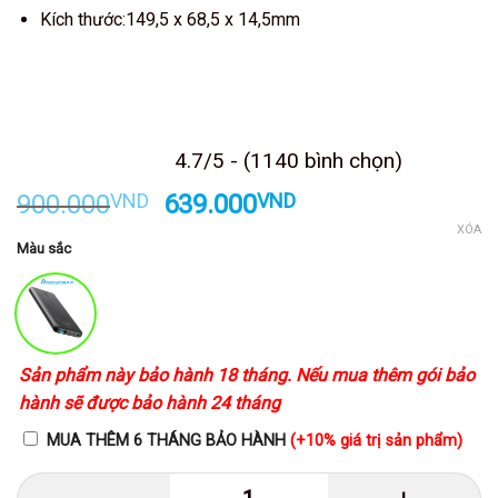
Kích thước:149,5 x 68,5 x 14,5mm
Kết thúc sau
4.7/5 - (1140 bình chọn)
Giá
Giá
900.000
VND
639.000
VND
gốc
hiện
XÓA
Màu sắc
là:
tại
900.000VND.
là:
639.000VND.
Sản phẩm này bảo hành 18 tháng. Nếu mua thêm gói bảo
hành sẽ được bảo hành 24 tháng
MUA THÊM 6 THÁNG BẢO HÀNH
(+10% giá trị sản phẩm)