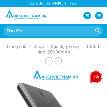
Bỏ
Đại Lý phân phối ANKER chính hãng
qua
nội
dung
Tìm
kiếm:
Trang chủ
/
Shop
/
Sạc dự phòng
/
10000-
dưới 20000mAh
-29%