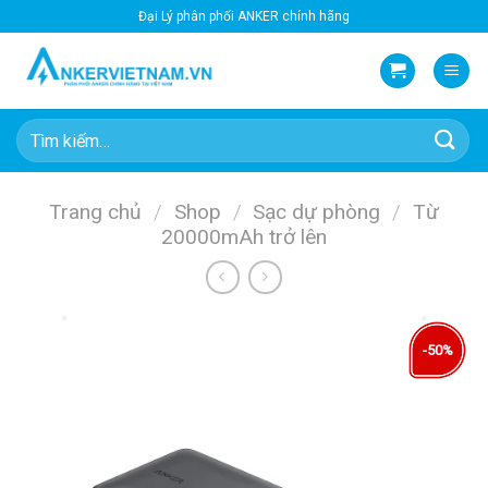
Bỏ
Đại Lý phân phối ANKER chính hãng
qua
nội
dung
Tìm
kiếm:
Trang chủ
/
Shop
/
Sạc dự phòng
/
Từ
20000mAh trở lên
-50%