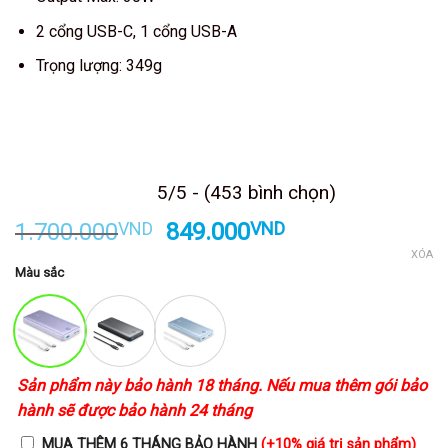
2 cổng USB-C, 1 cổng USB-A
Trọng lượng: 349g
Kết thúc sau
5/5 - (453 bình chọn)
Giá
Giá
1.700.000
VND
849.000
VND
gốc
hiện
XÓA
Màu sắc
là:
tại
1.700.000VND.
là:
849.000VND.
Sản phẩm này bảo hành 18 tháng. Nếu mua thêm gói bảo
hành sẽ được bảo hành 24 tháng
MUA THÊM 6 THÁNG BẢO HÀNH
(+10% giá trị sản phẩm)