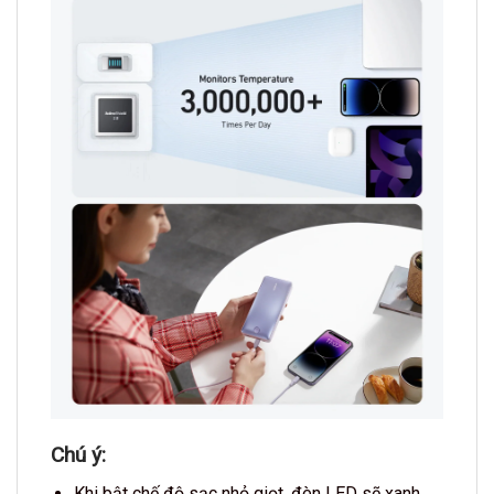
Chú ý:
Khi bật chế độ sạc nhỏ giọt, đèn LED sẽ xanh,