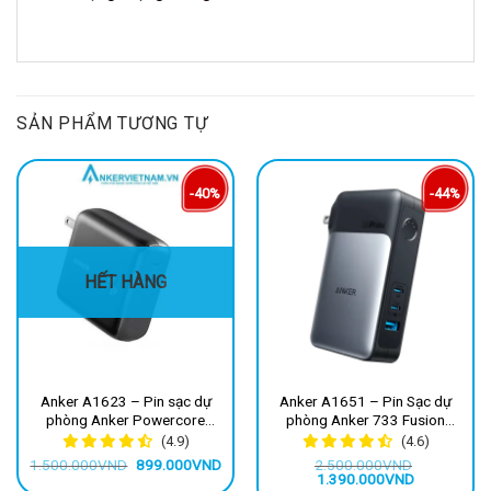
SẢN PHẨM TƯƠNG TỰ
-40%
-44%
HẾT HÀNG
Anker A1623 – Pin sạc dự
Anker A1651 – Pin Sạc dự
phòng Anker Powercore
phòng Anker 733 Fusion
Fusion kiêm củ sạc nhanh
dung lượng 10000mAh 65w,
(4.9)
(4.6)
10000mAh, Type C 20W PD
GaNPrime PD/IQ4.0
Giá
Giá
1.500.000
VND
899.000
VND
2.500.000
VND
gốc
hiện
Giá
Giá
1.390.000
VND