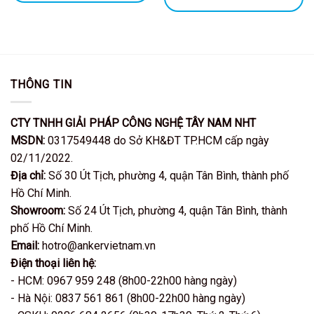
là:
tại
gốc
hiện
1.500.000VND.
là:
là:
tại
899.000VND.
2.500.000VND.
là:
1.390.000V
THÔNG TIN
CTY TNHH GIẢI PHÁP CÔNG NGHỆ TÂY NAM NHT
MSDN:
0317549448 do Sở KH&ĐT TP.HCM cấp ngày
02/11/2022.
Địa chỉ:
Số 30 Út Tịch, phường 4, quận Tân Bình, thành phố
Hồ Chí Minh.
Showroom:
Số 24 Út Tịch, phường 4, quận Tân Bình, thành
phố Hồ Chí Minh.
Email:
hotro@ankervietnam.vn
Điện thoại liên hệ:
- HCM: 0967 959 248 (8h00-22h00 hàng ngày)
- Hà Nội: 0837 561 861 (8h00-22h00 hàng ngày)