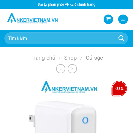
Bỏ
Đại Lý phân phối ANKER chính hãng
qua
nội
dung
Tìm
kiếm:
Trang chủ
/
Shop
/
Củ sạc
-33%