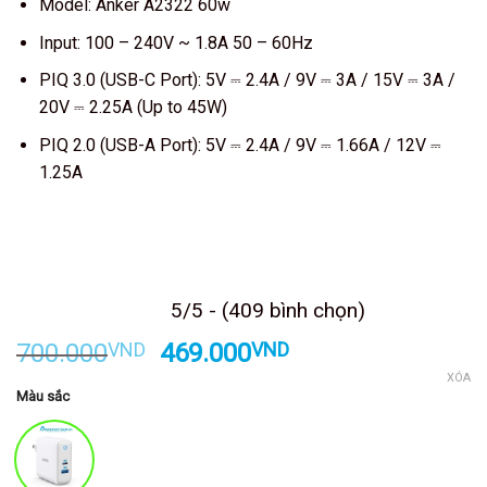
Model: Anker A2322 60w
Input: 100 – 240V ~ 1.8A 50 – 60Hz
PIQ 3.0 (USB-C Port): 5V ⎓ 2.4A / 9V ⎓ 3A / 15V ⎓ 3A /
20V ⎓ 2.25A (Up to 45W)
PIQ 2.0 (USB-A Port): 5V ⎓ 2.4A / 9V ⎓ 1.66A / 12V ⎓
1.25A
Kết thúc sau
5/5 - (409 bình chọn)
Giá
Giá
700.000
VND
469.000
VND
gốc
hiện
XÓA
Màu sắc
là:
tại
700.000VND.
là:
469.000VND.