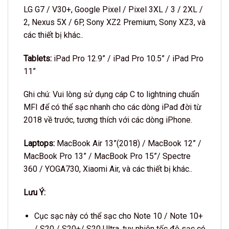
LG G7 / V30+, Google Pixel / Pixel 3XL / 3 / 2XL /
2, Nexus 5X / 6P, Sony XZ2 Premium, Sony XZ3, và
các thiết bị khác..
Tablets:
iPad Pro 12.9” / iPad Pro 10.5” / iPad Pro
11”
Ghi chú: Vui lòng sử dụng cáp C to lightning chuẩn
MFI để có thể sạc nhanh cho các dòng iPad đời từ
2018 về trước, tương thích với các dòng iPhone.
Laptops:
MacBook Air 13”(2018) / MacBook 12” /
MacBook Pro 13” / MacBook Pro 15”/ Spectre
360 / YOGA730, Xiaomi Air, và các thiết bị khác..
Lưu Ý:
Cục sạc này có thể sạc cho Note 10 / Note 10+
/ S20 / S20+/ S20 Ultra, tuy nhiên tốc độ sạc có