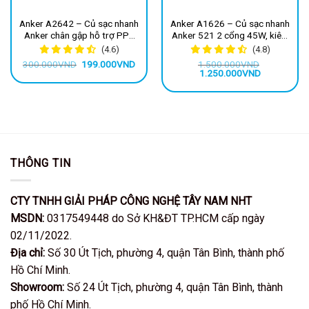
Anker A2642 – Củ sạc nhanh
Anker A1626 – Củ sạc nhanh
Anker chân gập hỗ trợ PPS
Anker 521 2 cổng 45W, kiêm
samsung, công suất 25W
pin sạc dự phòng 5000mAh
(4.6)
(4.8)
20W
Giá
Giá
300.000
VND
199.000
VND
1.500.000
VND
gốc
hiện
Giá
Giá
1.250.000
VND
là:
tại
gốc
hiện
300.000VND.
là:
là:
tại
199.000VND.
1.500.000VND.
là:
1.250.000V
THÔNG TIN
CTY TNHH GIẢI PHÁP CÔNG NGHỆ TÂY NAM NHT
MSDN:
0317549448 do Sở KH&ĐT TP.HCM cấp ngày
02/11/2022.
Địa chỉ:
Số 30 Út Tịch, phường 4, quận Tân Bình, thành phố
Hồ Chí Minh.
Showroom:
Số 24 Út Tịch, phường 4, quận Tân Bình, thành
phố Hồ Chí Minh.