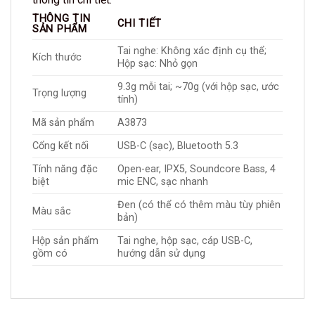
THÔNG TIN
CHI TIẾT
SẢN PHẨM
Tai nghe: Không xác định cụ thể;
Kích thước
Hộp sạc: Nhỏ gọn
9.3g mỗi tai; ~70g (với hộp sạc, ước
Trọng lượng
tính)
Mã sản phẩm
A3873
Cổng kết nối
USB-C (sạc), Bluetooth 5.3
Tính năng đặc
Open-ear, IPX5, Soundcore Bass, 4
biệt
mic ENC, sạc nhanh
Đen (có thể có thêm màu tùy phiên
Màu sắc
bản)
Hộp sản phẩm
Tai nghe, hộp sạc, cáp USB-C,
gồm có
hướng dẫn sử dụng