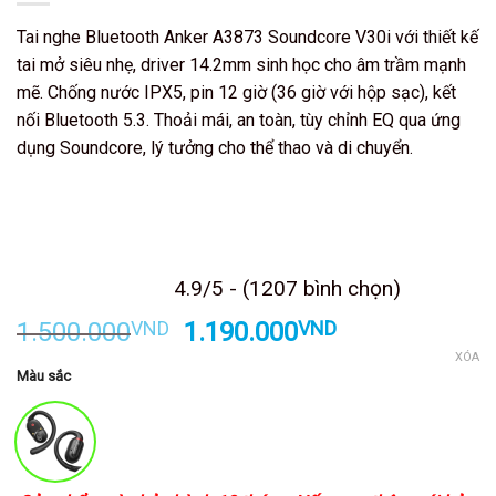
Tai nghe Bluetooth Anker A3873 Soundcore V30i với thiết kế
tai mở siêu nhẹ, driver 14.2mm sinh học cho âm trầm mạnh
mẽ. Chống nước IPX5, pin 12 giờ (36 giờ với hộp sạc), kết
nối Bluetooth 5.3. Thoải mái, an toàn, tùy chỉnh EQ qua ứng
dụng Soundcore, lý tưởng cho thể thao và di chuyển.
Kết thúc sau
4.9/5 - (1207 bình chọn)
Giá
Giá
1.500.000
VND
1.190.000
VND
gốc
hiện
XÓA
Màu sắc
là:
tại
1.500.000VND.
là:
1.190.000VND