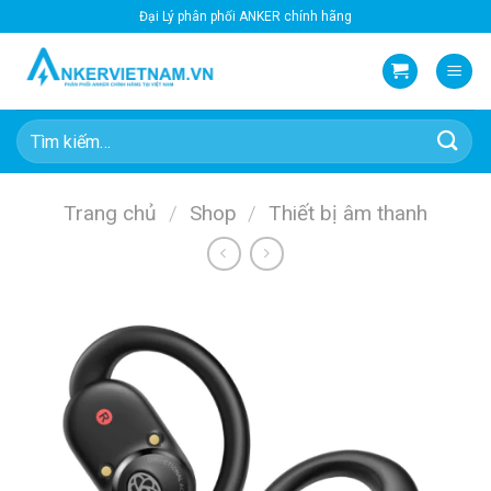
Bỏ
Đại Lý phân phối ANKER chính hãng
qua
nội
dung
Tìm
kiếm:
Trang chủ
/
Shop
/
Thiết bị âm thanh
-21%