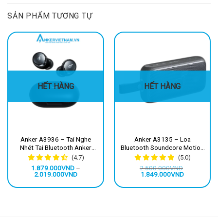
SẢN PHẨM TƯƠNG TỰ
-25%
-26%
HẾT HÀNG
HẾT HÀNG
Anker A3936 – Tai Nghe
Anker A3135 – Loa
Nhét Tai Bluetooth Anker
Bluetooth Soundcore Motion
Soundcore Space A40, Pin
300 Wireless Hi-Res
(4.7)
(5.0)
50h, Hi-res, ANC, Chống Mồ
1.879.000
VND
–
2.500.000
VND
hôi, Hạn chế tiếng ồn
Khoảng
Giá
Giá
2.019.000
VND
1.849.000
VND
giá:
gốc
hiện
từ
là:
tại
1.879.000VND
2.500.000VND.
là:
đến
1.849.000V
2.019.000VND