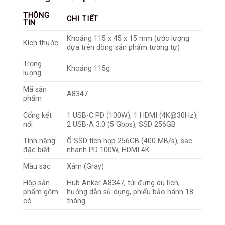
THÔNG
CHI TIẾT
TIN
Khoảng 115 x 45 x 15 mm (ước lượng
Kích thước
dựa trên dòng sản phẩm tương tự)
Trọng
Khoảng 115g
lượng
Mã sản
A8347
phẩm
Cổng kết
1 USB-C PD (100W), 1 HDMI (4K@30Hz),
nối
2 USB-A 3.0 (5 Gbps), SSD 256GB
Tính năng
Ổ SSD tích hợp 256GB (400 MB/s), sạc
đặc biệt
nhanh PD 100W, HDMI 4K
Màu sắc
Xám (Gray)
Hộp sản
Hub Anker A8347, túi đựng du lịch,
phẩm gồm
hướng dẫn sử dụng, phiếu bảo hành 18
có
tháng