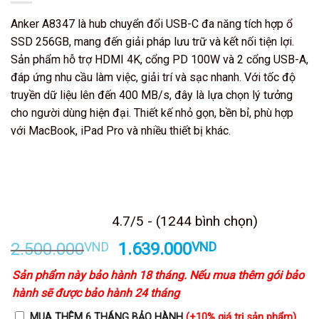
Anker A8347 là hub chuyển đổi USB-C đa năng tích hợp ổ
SSD 256GB, mang đến giải pháp lưu trữ và kết nối tiện lợi.
Sản phẩm hỗ trợ HDMI 4K, cổng PD 100W và 2 cổng USB-A,
đáp ứng nhu cầu làm việc, giải trí và sạc nhanh. Với tốc độ
truyền dữ liệu lên đến 400 MB/s, đây là lựa chọn lý tưởng
cho người dùng hiện đại. Thiết kế nhỏ gọn, bền bỉ, phù hợp
với MacBook, iPad Pro và nhiều thiết bị khác.
Kết thúc sau
4.7/5 - (1244 bình chọn)
Giá
Giá
2.500.000
VND
1.639.000
VND
gốc
hiện
Sản phẩm này bảo hành 18 tháng. Nếu mua thêm gói bảo
là:
tại
hành sẽ được bảo hành 24 tháng
2.500.000VND.
là:
1.639.000VND
MUA THÊM 6 THÁNG BẢO HÀNH
(+10% giá trị sản phẩm)