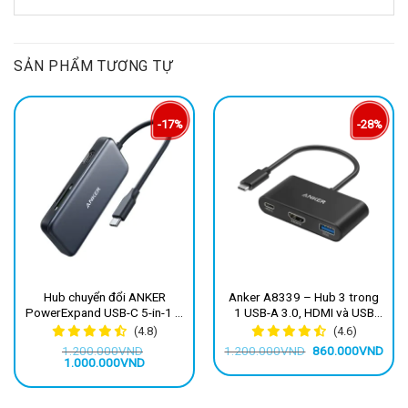
SẢN PHẨM TƯƠNG TỰ
-17%
-28%
Hub chuyển đổi ANKER
Anker A8339 – Hub 3 trong
PowerExpand USB-C 5-in-1 –
1 USB-A 3.0, HDMI và USB
A8334
Type-C hỗ trợ sạc PD
(4.8)
(4.6)
Giá
Giá
1.200.000
VND
1.200.000
VND
860.000
VND
Giá
Giá
gốc
hiện
1.000.000
VND
gốc
hiện
là:
tại
là:
tại
1.200.000VND.
là:
1.200.000VND.
là:
860