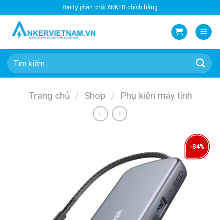
Bỏ
Đại Lý phân phối ANKER chính hãng
qua
nội
dung
Tìm
kiếm:
Trang chủ
/
Shop
/
Phụ kiện máy tính
-34%