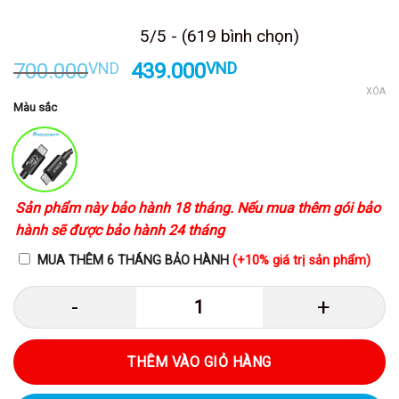
5/5 - (619 bình chọn)
Giá
Giá
700.000
VND
439.000
VND
gốc
hiện
XÓA
Màu sắc
là:
tại
700.000VND.
là:
439.000VND.
Sản phẩm này bảo hành 18 tháng. Nếu mua thêm gói bảo
hành sẽ được bảo hành 24 tháng
MUA THÊM 6 THÁNG BẢO HÀNH
(+10% giá trị sản phẩm)
Anker A8487 - Cáp sạc nhanh Anker
THÊM VÀO GIỎ HÀNG