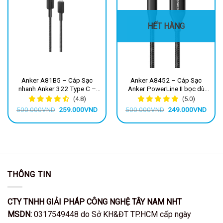
HẾT HÀNG
Anker A81B5 – Cáp Sạc
Anker A8452 – Cáp Sạc
nhanh Anker 322 Type C –
Anker PowerLine II bọc dù
Lightning bọc dù MFI 0.9m
bền bỉ USB-A to Lightning
(4.8)
(5.0)
chuẩn MFi dài 0.9 mét
Giá
Giá
Giá
Giá
500.000
VND
259.000
VND
500.000
VND
249.000
VND
gốc
hiện
gốc
hiện
là:
tại
là:
tại
500.000VND.
là:
500.000VND.
là:
259.000VND.
249.
THÔNG TIN
CTY TNHH GIẢI PHÁP CÔNG NGHỆ TÂY NAM NHT
MSDN:
0317549448 do Sở KH&ĐT TP.HCM cấp ngày