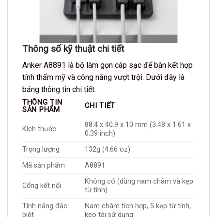
Thông số kỹ thuật chi tiết
Anker A8891 là bộ làm gọn cáp sạc để bàn kết hợp
tính thẩm mỹ và công năng vượt trội. Dưới đây là
bảng thông tin chi tiết:
THÔNG TIN
CHI TIẾT
SẢN PHẨM
88.4 x 40.9 x 10 mm (3.48 x 1.61 x
Kích thước
0.39 inch)
Trọng lượng
132g (4.66 oz)
Mã sản phẩm
A8891
Không có (dùng nam châm và kẹp
Cổng kết nối
từ tính)
Tính năng đặc
Nam châm tích hợp, 5 kẹp từ tính,
biệt
keo tái sử dụng