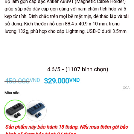
Bộ làm gọn cáp sạc Anker A8891 (Magnetic Cable Holder)
giúp sắp xếp dây cáp gọn gàng với nam châm tích hợp và 5
kẹp từ tính. Dính chắc trên mọi bề mặt mịn, dễ tháo lắp và tái
sử dụng. Kích thước nhỏ gọn 88.4 x 40.9 x 10 mm, trọng
lượng 132g, phù hợp cho cáp Lightning, USB-C dưới 3.5mm.
Kết thúc sau
4.6/5 - (1107 bình chọn)
Giá
Giá
450.000
VND
329.000
VND
gốc
hiện
XÓA
Màu sắc
là:
tại
450.000VND.
là:
329.000VND.
Sản phẩm này bảo hành 18 tháng. Nếu mua thêm gói bảo