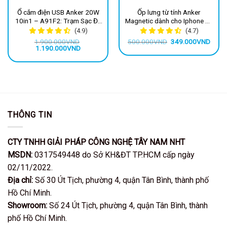
Ổ cắm điện USB Anker 20W
Ốp lưng từ tính Anker
10in1 – A91F2: Trạm Sạc Đa
Magnetic dành cho Iphone 15
Năng, Bảo Vệ Toàn Diện Cho
seri, nhựa dày, dạng sần
(4.9)
(4.7)
Mọi Thiết Bị
quanh viền, chống va đập,
Giá
Giá
1.900.000
VND
500.000
VND
349.000
VND
trầy xước
Giá
Giá
gốc
hiện
1.190.000
VND
gốc
hiện
là:
tại
là:
tại
500.000VND.
là:
1.900.000VND.
là:
349.
1.190.000VND.
THÔNG TIN
CTY TNHH GIẢI PHÁP CÔNG NGHỆ TÂY NAM NHT
MSDN:
0317549448 do Sở KH&ĐT TP.HCM cấp ngày
02/11/2022.
Địa chỉ:
Số 30 Út Tịch, phường 4, quận Tân Bình, thành phố
Hồ Chí Minh.
Showroom:
Số 24 Út Tịch, phường 4, quận Tân Bình, thành
phố Hồ Chí Minh.