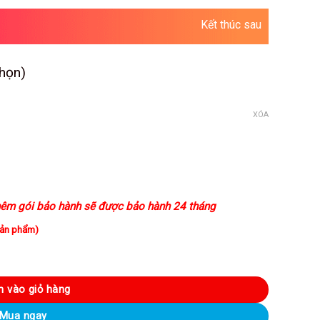
Kết thúc sau
chọn)
á
ện
XÓA
i
890.000VND.
êm gói bảo hành sẽ được bảo hành 24 tháng
sản phẩm)
g suất 160W kèm 2 mic không dây - A31A3 số lượng
 vào giỏ hàng
Mua ngay