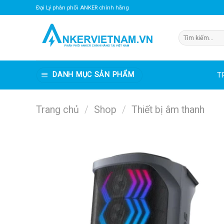
Bỏ
Đại Lý phân phối ANKER chính hãng
qua
nội
Tìm
dung
kiếm:
DANH MỤC SẢN PHẨM
T
Trang chủ
/
Shop
/
Thiết bị âm thanh