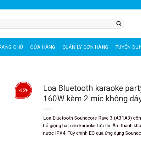
RANG CHỦ
CỬA HÀNG
QUẢN LÝ ĐƠN HÀNG
TUYỂN DỤ
Loa Bluetooth karaoke par
-35%
160W kèm 2 mic không dâ
Loa Bluetooth Soundcore Rave 3 (A31A3) công 
bỏ giọng hát cho karaoke tức thì. Âm thanh kh
nước IPX4. Tùy chỉnh EQ qua ứng dụng Soundcore,