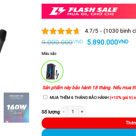
4.7/5 - (1030 bình 
Giá
Gi
9.000.000
5.890.000
VND
VND
gốc
hi
là:
tạ
Màu sắc
9.000.000VND.
là:
5.
Sản phẩm này bảo hành 18 tháng. Nếu mua th
MUA THÊM 6 THÁNG BẢO HÀNH
(+10% giá trị 
Loa Bluetooth karaoke party Soundcore Rave 3 côn
Thêm