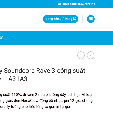
Gọi mua hàng: 0967.959.248
Đăng nhập / Đăng ký
NG
ty Soundcore Rave 3 công suất
y – A31A3
suất 160W, đi kèm 2 micro không dây, tích hợp AI loại
ông gian, đèn HexaGlow đồng bộ nhạc, pin 12 giờ, chống
 lý tưởng cho tiệc tùng và giải trí tại gia.