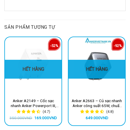
SẢN PHẨM TƯƠNG TỰ
-52%
-92%
HẾT HÀNG
HẾT HÀNG
Anker A2149 – Cốc sạc
Anker A2663 – Củ sạc nhanh
nhanh Anker Powerport III,
Anker công suất 65W, chuẩn
PD Type-C, công suất 20W
sạc PD/PPS/QC dành cho
(4.7)
(4.8)
iphone, samsung, android,
Giá
Giá
350.000
VND
169.000
VND
649.000
VND
laptop
gốc
hiện
là:
tại
350.000VND.
là: