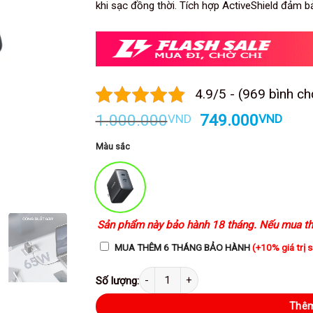
khi sạc đồng thời. Tích hợp ActiveShield đảm b
4.9/5 - (969 bình ch
Giá
Giá
1.000.000
749.000
VND
VND
gốc
hiện
là:
tại
Màu sắc
1.000.000VND.
là:
749
Sản phẩm này bảo hành 18 tháng. Nếu mua th
MUA THÊM 6 THÁNG BẢO HÀNH
(+10% giá trị 
Anker A2666 - Củ Sạc Nhanh Anker PowerPort III, cô
Thêm