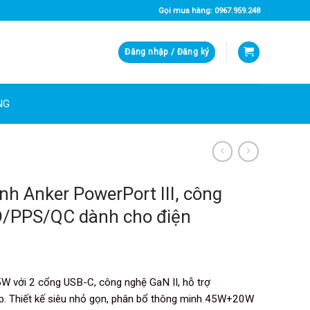
Gọi mua hàng: 0967.959.248
Đăng nhập / Đăng ký
NG
h Anker PowerPort III, công
PD/PPS/QC dành cho điện
 với 2 cổng USB-C, công nghệ GaN II, hỗ trợ
op. Thiết kế siêu nhỏ gọn, phân bổ thông minh 45W+20W