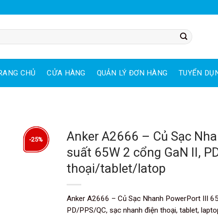
RANG CHỦ
CỬA HÀNG
QUẢN LÝ ĐƠN HÀNG
TUYỂN DỤ
Anker A2666 – Củ Sạc Nhan
-25%
suất 65W 2 cổng GaN II, 
thoại/tablet/latop
Anker A2666 – Củ Sạc Nhanh PowerPort III 65W
PD/PPS/QC, sạc nhanh điện thoại, tablet, lapt