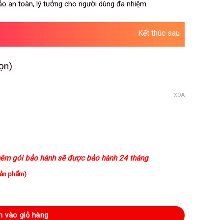
ảo an toàn, lý tưởng cho người dùng đa nhiệm.
Kết thúc sau
ọn)
XÓA
.000VND.
êm gói bảo hành sẽ được bảo hành 24 tháng
sản phẩm)
ng suất 65W 2 cổng GaN II, PD/PPS/QC dành cho điện thoại/tablet/latop s
 vào giỏ hàng