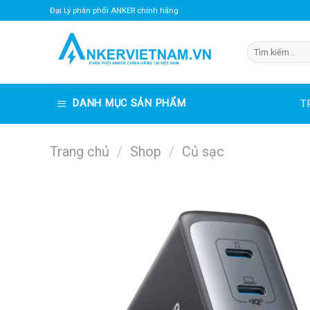
Bỏ
Đại Lý phân phối ANKER chính hãng
qua
nội
Tìm
dung
kiếm:
DANH MỤC SẢN PHẨM
T
Trang chủ
/
Shop
/
Củ sạc