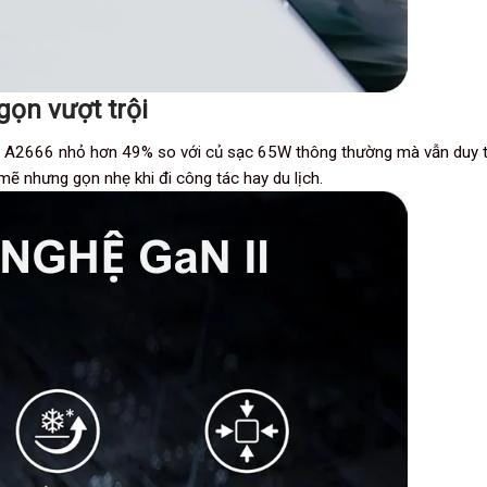
gọn vượt trội
er A2666 nhỏ hơn 49% so với củ sạc 65W thông thường mà vẫn duy trì
ẽ nhưng gọn nhẹ khi đi công tác hay du lịch.