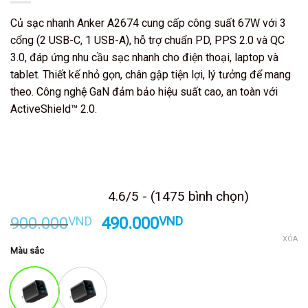
Củ sạc nhanh Anker A2674 cung cấp công suất 67W với 3
cổng (2 USB-C, 1 USB-A), hỗ trợ chuẩn PD, PPS 2.0 và QC
3.0, đáp ứng nhu cầu sạc nhanh cho điện thoại, laptop và
tablet. Thiết kế nhỏ gọn, chân gập tiện lợi, lý tưởng để mang
theo. Công nghệ GaN đảm bảo hiệu suất cao, an toàn với
ActiveShield™ 2.0.
Kết thúc sau
4.6/5 - (1475 bình chọn)
Giá
Giá
900.000
VND
490.000
VND
gốc
hiện
XÓA
Màu sắc
là:
tại
900.000VND.
là:
490.000VND.