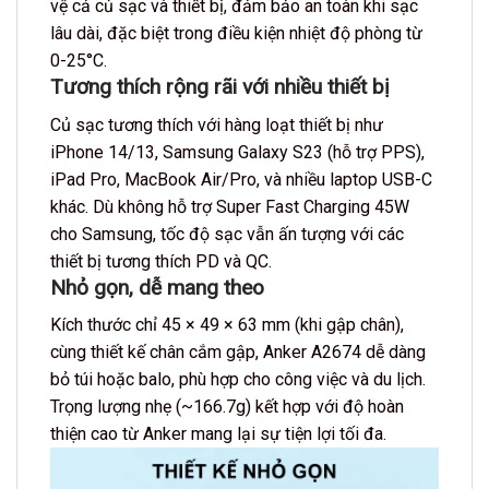
vệ cả củ sạc và thiết bị, đảm bảo an toàn khi sạc
lâu dài, đặc biệt trong điều kiện nhiệt độ phòng từ
0-25°C.
Tương thích rộng rãi với nhiều thiết bị
Củ sạc tương thích với hàng loạt thiết bị như
iPhone 14/13, Samsung Galaxy S23 (hỗ trợ PPS),
iPad Pro, MacBook Air/Pro, và nhiều laptop USB-C
khác. Dù không hỗ trợ Super Fast Charging 45W
cho Samsung, tốc độ sạc vẫn ấn tượng với các
thiết bị tương thích PD và QC.
Nhỏ gọn, dễ mang theo
Kích thước chỉ 45 × 49 × 63 mm (khi gập chân),
cùng thiết kế chân cắm gập, Anker A2674 dễ dàng
bỏ túi hoặc balo, phù hợp cho công việc và du lịch.
Trọng lượng nhẹ (~166.7g) kết hợp với độ hoàn
thiện cao từ Anker mang lại sự tiện lợi tối đa.