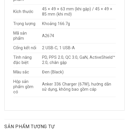
45 × 49 × 63 mm (khi gập) / 45 × 49 ×
Kích thước
85 mm (khi mở)
Trọng lượng
Khoảng 166.7g
Mã sản
A2674
phẩm
Cổng kết nối
2 USB-C, 1 USB-A
Tính năng
PD, PPS 2.0, QC 3.0, GaN, ActiveShield™
đặc biệt
2.0, chân gập
Màu sắc
Đen (Black)
Hộp sản
Anker 336 Charger (67W), hướng dẫn
phẩm gồm
sử dụng, không bao gồm cáp
có
SẢN PHẨM TƯƠNG TỰ