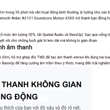
 trong 30 phút mà vẫn hoạt động bình thường, lý tưởng cho các buổi
uetooth Anker A3131 Soundcore Motion X500
trở thành bạn đồng hà
ờ (ở mức âm lượng 50%, tắt Spatial Audio và BassUp). Sạc qua cổng U
ệt vời cho những buổi giải trí kéo dài mà không lo gián đoạn.
ỉnh âm thanh
i 20m, hỗ trợ ghép đôi TWS để tạo âm thanh stereo khi dùng hai lo
ệ BassUp để tăng cường âm trầm theo ý thích, mang đến trải nghiệm