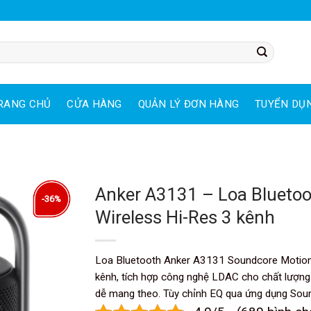
RANG CHỦ
CỬA HÀNG
QUẢN LÝ ĐƠN HÀNG
TUYỂN DỤ
Anker A3131 – Loa Blueto
-36%
Wireless Hi-Res 3 kênh
Loa Bluetooth Anker A3131 Soundcore Motion
kênh, tích hợp công nghệ LDAC cho chất lượng v
dễ mang theo. Tùy chỉnh EQ qua ứng dụng Soun