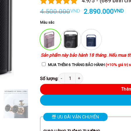
4.9/5 - (689 bình ch
Giá
Gi
4.500.000
2.890.000
VND
VND
gốc
hi
là:
tạ
Màu sắc
4.500.000VND.
là:
2.
Sản phẩm này bảo hành 18 tháng. Nếu mua th
MUA THÊM 6 THÁNG BẢO HÀNH
(+10% giá trị 
Anker A3131 - Loa Bluetooth Soundcore Motion X500
Thêm
ƯU ĐÃI VẬN CHUYỂN