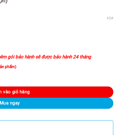
ọn)
á
ện
XÓA
i
890.000VND.
êm gói bảo hành sẽ được bảo hành 24 tháng
sản phẩm)
 Wireless Hi-Res 3 kênh số lượng
 vào giỏ hàng
Mua ngay