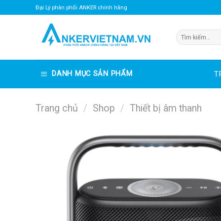
Bỏ
Đại Lý phân phối ANKER chính hãng
qua
nội
Tìm
dung
kiếm:
DANH MỤC SẢN PHẨM
T
Trang chủ
/
Shop
/
Thiết bị âm thanh