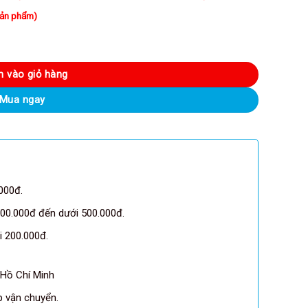
sản phẩm)
berty 2 Pro, chống ồn chủ động, IPX7, 6 mic, pin 28h, điều khiển qua app s
 vào giỏ hàng
Mua ngay
000đ.
00.000đ đến dưới 500.000đ.
 200.000đ.
 Hồ Chí Minh
pp vận chuyển.