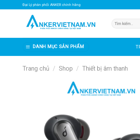
Bỏ
Đại Lý phân phối ANKER chính hãng
qua
nội
Tìm
dung
kiếm:
DANH MỤC SẢN PHẨM
T
Trang chủ
/
Shop
/
Thiết bị âm thanh