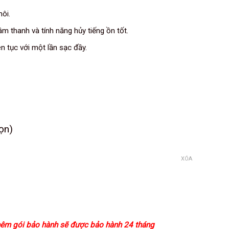
ôi.
âm thanh và tính năng hủy tiếng ồn tốt.
ên tục với một lần sạc đầy.
Kết thúc sau
ọn)
XÓA
0VND
êm gói bảo hành sẽ được bảo hành 24 tháng