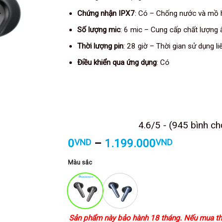
Chứng nhận IPX7
: Có – Chống nước và mồ h
Số lượng mic
: 6 mic – Cung cấp chất lượng 
Thời lượng pin
: 28 giờ – Thời gian sử dụng li
Điều khiển qua ứng dụng
: Có
4.6/5 - (945 bình ch
Khoảng
0
–
1.199.000
VND
VND
giá:
từ
Màu sắc
0VND
đến
1.199.00
Sản phẩm này bảo hành 18 tháng. Nếu mua th