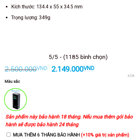
Kích thước: 134.4 x 55 x 34.5 mm
Trọng lượng: 349g
Kết thúc sau
5/5 - (1185 bình chọn)
Giá
Giá
2.500.000
VND
2.149.000
VND
gốc
hiện
XÓA
Màu sắc
là:
tại
2.500.000VND.
là:
2.149.000VND
Sản phẩm này bảo hành 18 tháng. Nếu mua thêm gói bảo
hành sẽ được bảo hành 24 tháng
MUA THÊM 6 THÁNG BẢO HÀNH
(+10% giá trị sản phẩm)