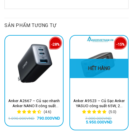
SẢN PHẨM TƯƠNG TỰ
-28%
-15%
HẾT HÀNG
Anker A2667 – Củ sạc nhanh
Anker A9523 – Củ Sạc Anker
Anker NANO ll công suất
YASUO công suất 65W, 2C
65w, chuẩn sạc PD/IQ 3.0
1A PD3.0/PPS/QC (Bản Đặc
(4.6)
(5.0)
Biệt)
Giá
Giá
1.090.000
VND
790.000
VND
7.000.000
VND
gốc
hiện
Giá
Giá
5.950.000
VND
là:
tại
gốc
hiện
1.090.000VND.
là:
là:
tại