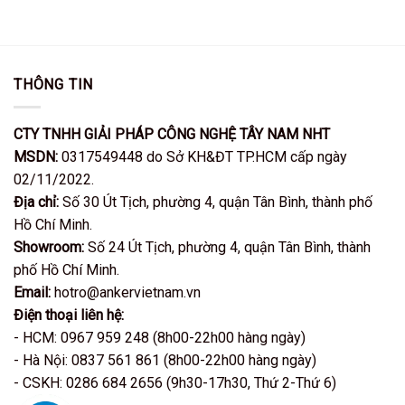
790.000VND.
7.000.000VND.
là:
5.950.000V
THÔNG TIN
CTY TNHH GIẢI PHÁP CÔNG NGHỆ TÂY NAM NHT
MSDN:
0317549448 do Sở KH&ĐT TP.HCM cấp ngày
02/11/2022.
Địa chỉ:
Số 30 Út Tịch, phường 4, quận Tân Bình, thành phố
Hồ Chí Minh.
Showroom:
Số 24 Út Tịch, phường 4, quận Tân Bình, thành
phố Hồ Chí Minh.
Email:
hotro@ankervietnam.vn
Điện thoại liên hệ:
- HCM: 0967 959 248 (8h00-22h00 hàng ngày)
- Hà Nội: 0837 561 861 (8h00-22h00 hàng ngày)
- CSKH: 0286 684 2656 (9h30-17h30, Thứ 2-Thứ 6)