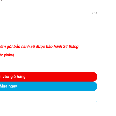
XÓA
00VND.
êm gói bảo hành sẽ được bảo hành 24 tháng
sản phẩm)
 suất 65W 2 cổng sạc GaN ll hỗ trợ PD/PPS/QC3.0 số lượng
 vào giỏ hàng
Mua ngay