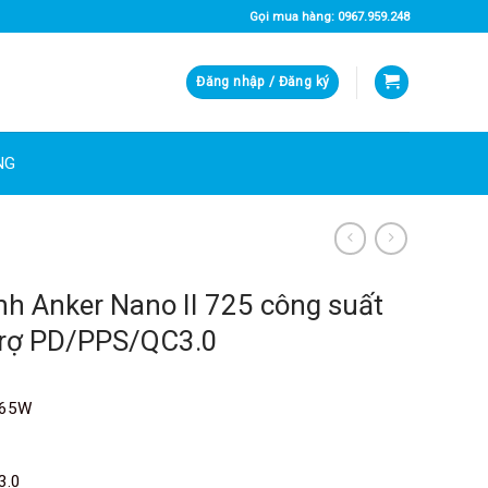
Gọi mua hàng: 0967.959.248
Đăng nhập / Đăng ký
NG
h Anker Nano II 725 công suất
 trợ PD/PPS/QC3.0
 65W
3.0