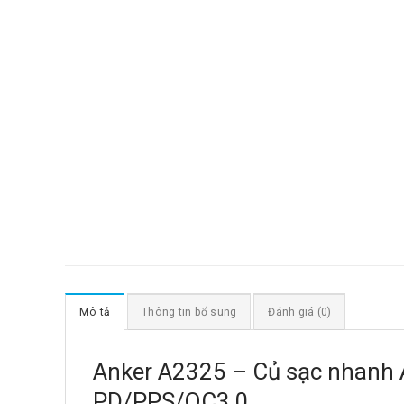
Mô tả
Thông tin bổ sung
Đánh giá (0)
Anker A2325 – Củ sạc nhanh A
PD/PPS/QC3.0