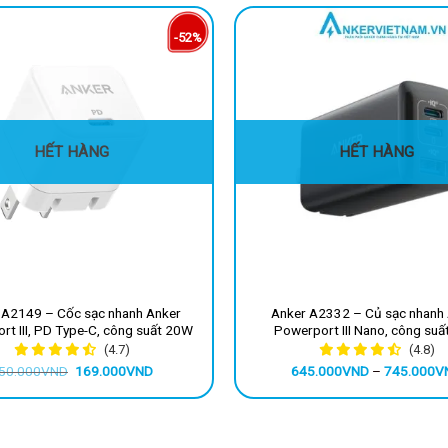
-52%
HẾT HÀNG
HẾT HÀNG
 A2149 – Cốc sạc nhanh Anker
Anker A2332 – Củ sạc nhanh
rt III, PD Type-C, công suất 20W
Powerport III Nano, công suấ
(4.7)
(4.8)
Giá
Giá
50.000
VND
169.000
VND
645.000
VND
–
745.000
V
gốc
hiện
là:
tại
350.000VND.
là:
169.000VND.