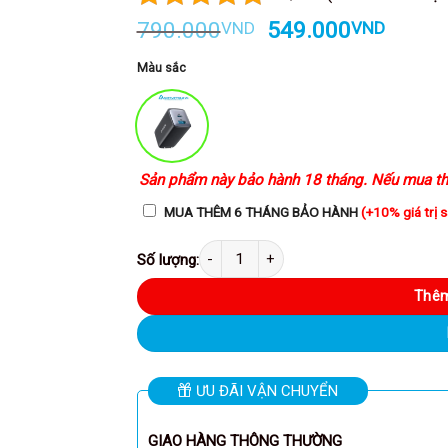
Giá
Giá
790.000
549.000
VND
VND
gốc
hiện
là:
tại
Màu sắc
790.000VND.
là:
549.0
Sản phẩm này bảo hành 18 tháng. Nếu mua th
MUA THÊM 6 THÁNG BẢO HÀNH
(+10% giá trị 
Anker A2325 - Củ sạc nhanh Anker Nano II 725 công
Thêm
ƯU ĐÃI VẬN CHUYỂN
GIAO HÀNG THÔNG THƯỜNG