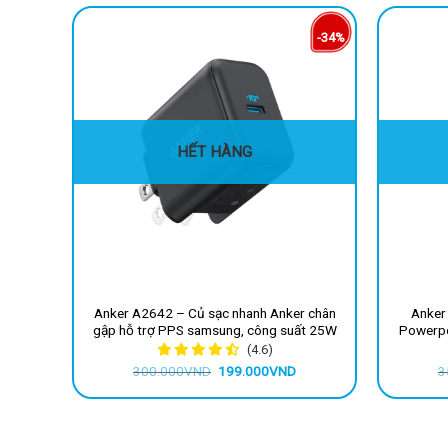
-34%
HẾT HÀNG
Anker A2642 – Củ sạc nhanh Anker chân
Anker
gập hỗ trợ PPS samsung, công suất 25W
Powerpo
(4.6)
Giá
Giá
300.000
VND
199.000
VND
3
gốc
hiện
là:
tại
300.000VND.
là:
199.000VND.