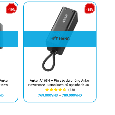
-19%
-15%
HẾT HÀNG
 Anker
Anker A1634 – Pin sạc dự phòng Anker
Anke
t 65w
Powercore Fusion kiêm củ sạc nhanh 30W
suất 
5000mAh (bản nâng cấp của A1633)
i
(4.8)
Khoảng
Khoảng
ND
769.000
VND
–
789.000
VND
giá:
giá:
từ
từ
645.000VND
769.000VND
đến
đến
745.000VND
789.000VND