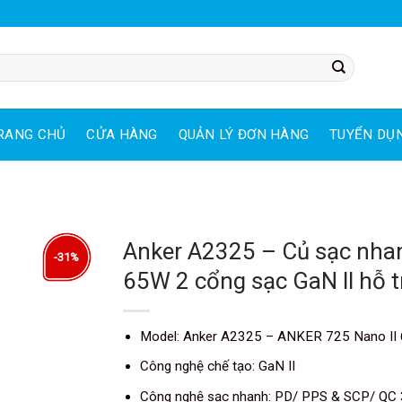
RANG CHỦ
CỬA HÀNG
QUẢN LÝ ĐƠN HÀNG
TUYỂN DỤ
Anker A2325 – Củ sạc nhan
-31%
65W 2 cổng sạc GaN ll hỗ
Model: Anker A2325 – ANKER 725 Nano II
Công nghệ chế tạo: GaN II
Công nghệ sạc nhanh: PD/ PPS & SCP/ QC 