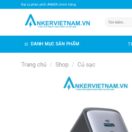
Bỏ
Đại Lý phân phối ANKER chính hãng
qua
nội
Tìm
dung
kiếm:
DANH MỤC SẢN PHẨM
T
Trang chủ
/
Shop
/
Củ sạc