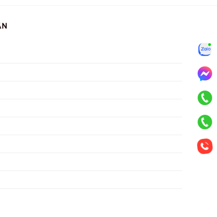
ẪN
Zalo
Mess
KD HCM
KD HN
CSKH